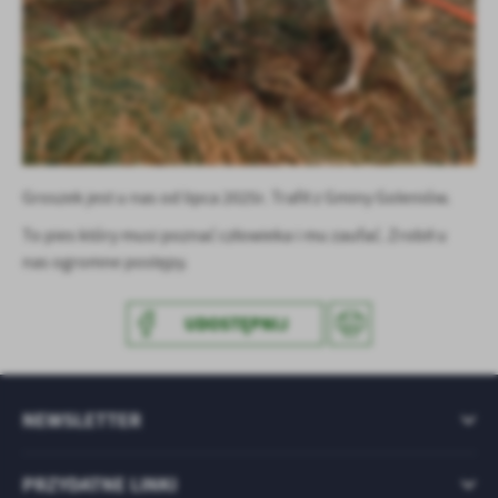
treści w postaci wiadomości, ofert, komunikatów mediów
społecznościowych.
Groszek jest u nas od lipca 2025r. Trafił z Gminy Goleniów.
To pies który musi poznać człowieka i mu zaufać. Zrobił u
nas ogromne postępy.
UDOSTĘPNIJ
NEWSLETTER
PRZYDATNE LINKI