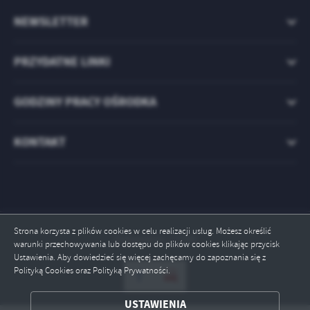
treści w postaci wiadomości, ofert, komunikatów mediów
społecznościowych.
NEWSLETTER
PRZYDATNE LINKI
GODZINY PRACY OŚRODKA
KONTAKT
Strona korzysta z plików cookies w celu realizacji usług. Możesz określić
Odwiedzin: 17795
warunki przechowywania lub dostępu do plików cookies klikając przycisk
Ustawienia. Aby dowiedzieć się więcej zachęcamy do zapoznania się z
Polityką Cookies oraz Polityką Prywatności.
USTAWIENIA
ZAPISZ WYBRANE